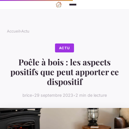
Accueil
›
Actu
ACTU
Poêle à bois : les aspects
positifs que peut apporter ce
dispositif
brice
•
29 septembre 2023
•
2 min de lecture