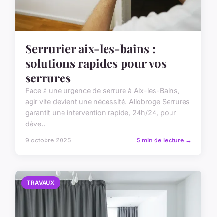
Serrurier aix-les-bains :
solutions rapides pour vos
serrures
Face à une urgence de serrure à Aix-les-Bains,
agir vite devient une nécessité. Allobroge Serrures
garantit une intervention rapide, 24h/24, pour
déve...
9 octobre 2025
5 min de lecture →
TRAVAUX