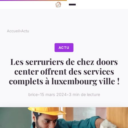
Accueil
›
Actu
ACTU
Les serruriers de chez doors
center offrent des services
complets à luxembourg ville !
brice
•
15 mars 2024
•
3 min de lecture