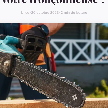
brice
•
20 octobre 2023
•
2 min de lecture