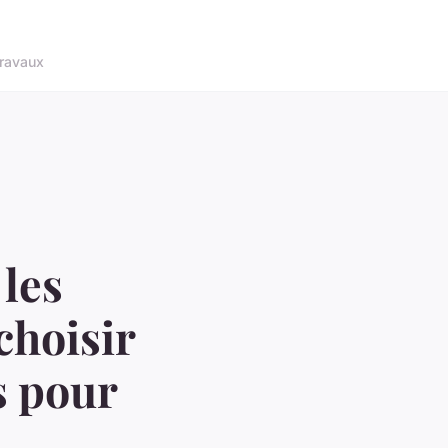
ravaux
 les
choisir
s pour