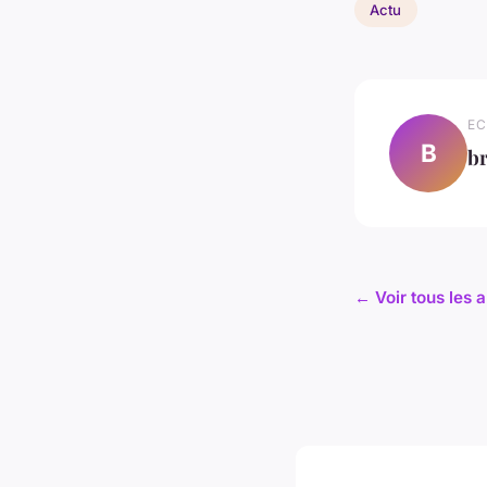
Actu
EC
B
br
← Voir tous les a