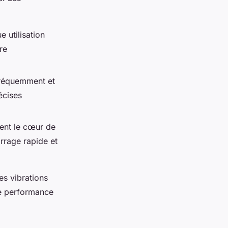
 utilisation
re
 fréquemment et
écises
tent le cœur de
rrage rapide et
es vibrations
ne performance