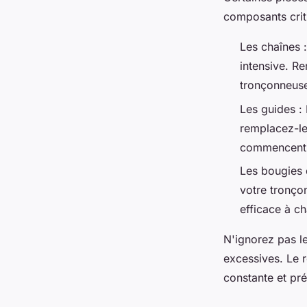
composants crit
Les chaînes :
intensive. Re
tronçonneus
Les guides : 
remplacez-le
commencent p
Les bougies d
votre tronço
efficace à ch
N'ignorez pas le
excessives. Le 
constante et pr