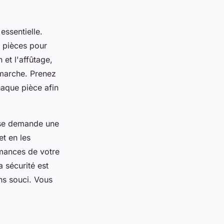
essentielle.
s pièces pour
n et l'affûtage,
 marche. Prenez
aque pièce afin
use demande une
et en les
rmances de votre
 sécurité est
ns souci. Vous