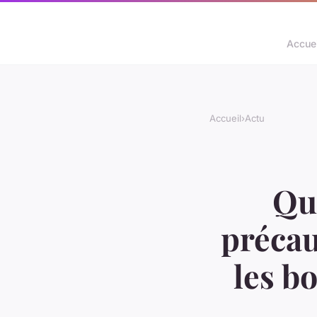
Accuei
Accueil
›
Actu
Que
précau
les b