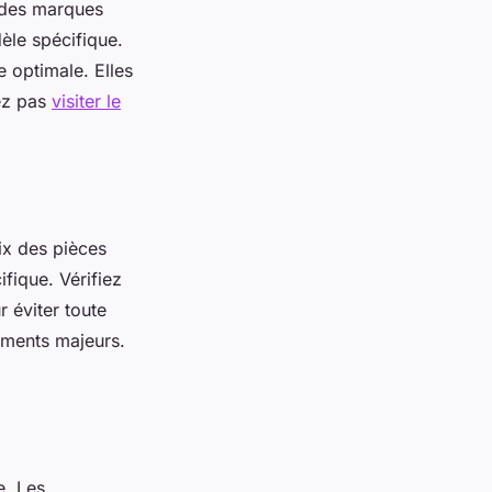
r des marques
èle spécifique.
e optimale. Elles
tez pas
visiter le
ix des pièces
fique. Vérifiez
 éviter toute
ements majeurs.
e. Les