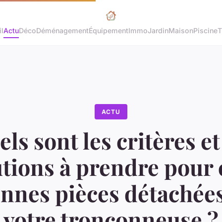
l
Actu
Déco
Déménagement
Équipement
Immo
Jardin
Maison
Piscine
T
ACTU
ls sont les critères et
tions à prendre pour 
onnes pièces détachée
votre tronçonneuse ?