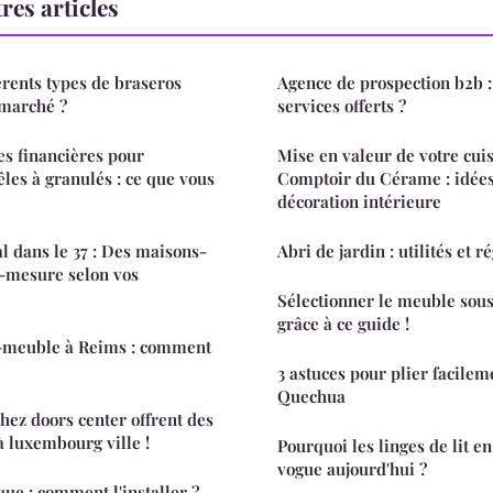
res articles
érents types de braseros
Agence de prospection b2b : 
 marché ?
services offerts ?
es financières pour
Mise en valeur de votre cuis
oêles à granulés : ce que vous
Comptoir du Cérame : idées
décoration intérieure
l dans le 37 : Des maisons-
Abri de jardin : utilités et 
-mesure selon vos
Sélectionner le meuble sous
grâce à ce guide !
-meuble à Reims : comment
3 astuces pour plier facilem
Quechua
hez doors center offrent des
à luxembourg ville !
Pourquoi les linges de lit e
vogue aujourd'hui ?
que : comment l'installer ?