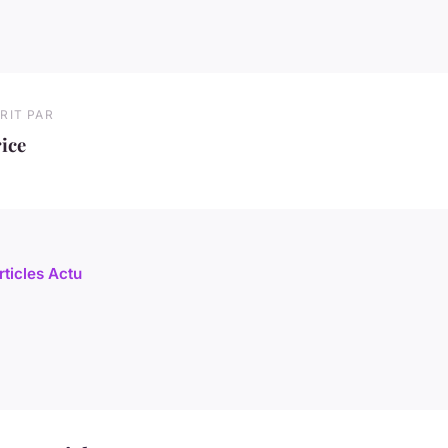
RIT PAR
ice
rticles Actu