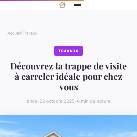
Accueil
›
Travaux
TRAVAUX
Découvrez la trappe de visite
à carreler idéale pour chez
vous
brice
•
23 octobre 2025
•
6 min de lecture