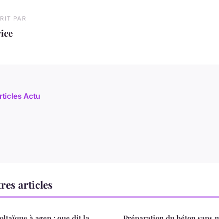
RIT PAR
ice
rticles Actu
res articles
oltaïque à agen : que dit la
Préparation du béton sans 