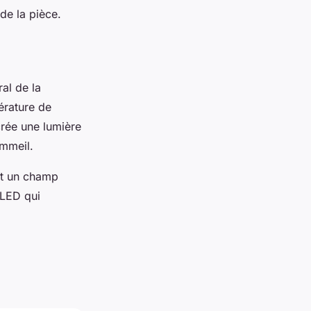
de la pièce.
al de la
érature de
rée une lumière
ommeil.
nt un champ
 LED qui