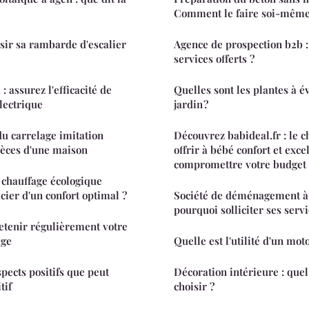
Comment le faire soi-même
isir sa rambarde d'escalier
Agence de prospection b2b : 
services offerts ?
 : assurez l'efficacité de
Quelles sont les plantes à é
électrique
jardin ?
u carrelage imitation
Découvrez babideal.fr : le c
ièces d'une maison
offrir à bébé confort et exce
compromettre votre budget
 chauffage écologique
cier d'un confort optimal ?
Société de déménagement à l
pourquoi solliciter ses servi
retenir régulièrement votre
age
Quelle est l'utilité d'un mot
spects positifs que peut
Décoration intérieure : que
tif
choisir ?