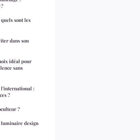
 ?
quels sont les
viter dans son
hoix idéal pour
llence sans
'international :
ces ?
oculteur ?
l luminaire design