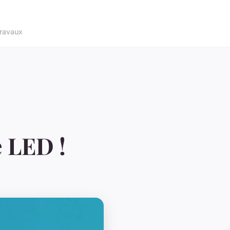
ravaux
 LED !