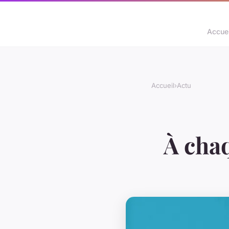
Accuei
Accueil
›
Actu
À cha