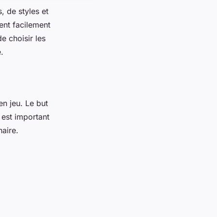
 de styles et
ent facilement
e choisir les
e.
en jeu. Le but
 est important
naire.