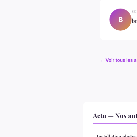
EC
B
br
← Voir tous les a
Actu — Nos aut
Installation photov