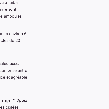
u à faible
ivre sont
des ampoules
aut à environ 6
actes de 20
haleureuse.
 comprise entre
uce et agréable
 manger ? Optez
es ciblées