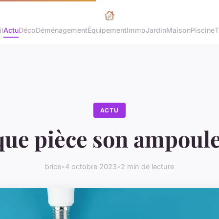
l
Actu
Déco
Déménagement
Équipement
Immo
Jardin
Maison
Piscine
T
ACTU
que pièce son ampoule
brice
•
4 octobre 2023
•
2 min de lecture