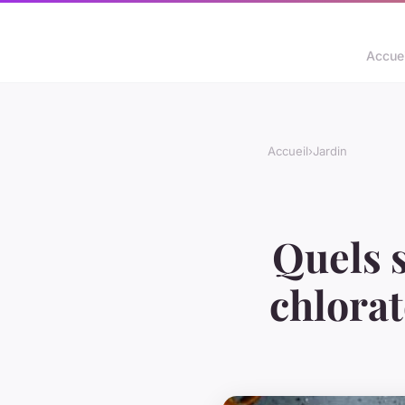
Accuei
Accueil
›
Jardin
Quels s
chlorat