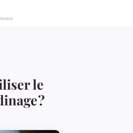
ravaux
liser le
dinage ?