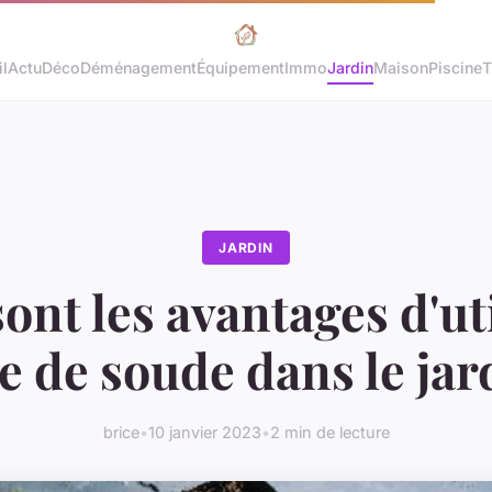
l
Actu
Déco
Déménagement
Équipement
Immo
Jardin
Maison
Piscine
T
JARDIN
ont les avantages d'uti
e de soude dans le jar
brice
•
10 janvier 2023
•
2 min de lecture