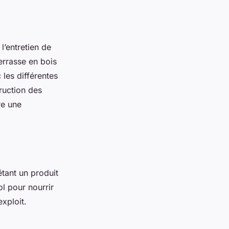
l’entretien de
errasse en bois
 les différentes
truction des
re une
tant un produit
ol pour nourrir
exploit.