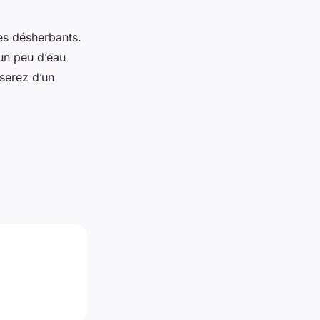
es désherbants.
 un peu d’eau
oserez d’un